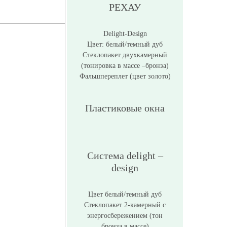
РЕХАУ
Delight-Design
Цвет: белый/темный дуб
Стеклопакет двухкамерный
(тонировка в массе –бронза)
Фальшпереплет (цвет золото)
Пластиковые окна
Система delight –
design
Цвет белый/темный дуб
Стеклопакет 2-камерный с
энергосбережением (тон
бронза в массе)